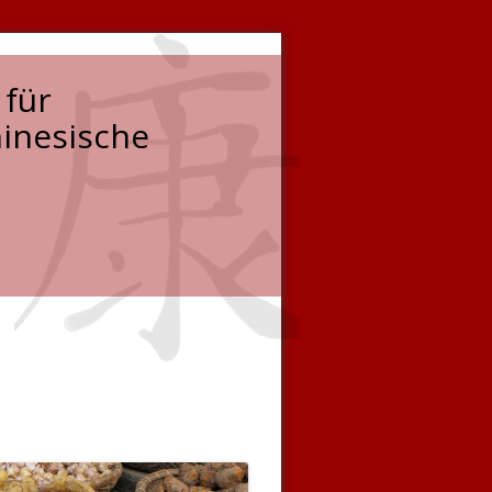
 für
hinesische