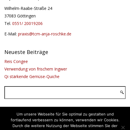
Wilhelm-Raabe-Straße 24
37083 Göttingen
Tel.
0551/ 20019206
E-Mail:
praxis@tcm-anja-roschke.de
Neueste Beiträge
Reis Congee
Verwendung von frischem Ingwer
Qi stärkende Gemüse-Quiche
Um unsere Webseite für Sie optimal zu gestalten und
Impressum
© 2014 –2026 Anja Roschke
fortlaufend verbessern zu können, verwenden wir Cookies.
Datenschutz
Durch die weitere Nutzung der Webseite stimmen Sie der