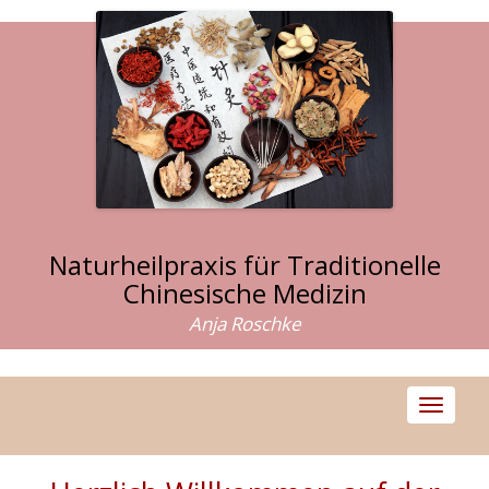
Naturheilpraxis für Traditionelle
Chinesische Medizin
Anja Roschke
Toggle
navigati